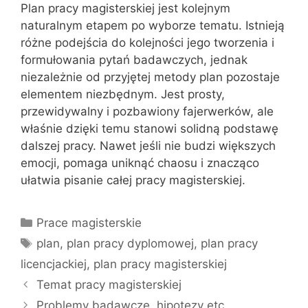
Plan pracy magisterskiej jest kolejnym
naturalnym etapem po wyborze tematu. Istnieją
różne podejścia do kolejności jego tworzenia i
formułowania pytań badawczych, jednak
niezależnie od przyjętej metody plan pozostaje
elementem niezbędnym. Jest prosty,
przewidywalny i pozbawiony fajerwerków, ale
właśnie dzięki temu stanowi solidną podstawę
dalszej pracy. Nawet jeśli nie budzi większych
emocji, pomaga uniknąć chaosu i znacząco
ułatwia pisanie całej pracy magisterskiej.
Kategorie
Prace magisterskie
Tagi
plan
,
plan pracy dyplomowej
,
plan pracy
licencjackiej
,
plan pracy magisterskiej
Temat pracy magisterskiej
Problemy badawcze, hipotezy etc.