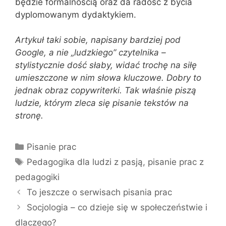
będzie formalnością oraz da radość z bycia
dyplomowanym dydaktykiem.
Artykuł taki sobie, napisany bardziej pod
Google, a nie „ludzkiego” czytelnika –
stylistycznie dość słaby, widać trochę na siłę
umieszczone w nim słowa kluczowe. Dobry to
jednak obraz copywriterki. Tak właśnie piszą
ludzie, którym zleca się pisanie tekstów na
stronę.
Kategorie
Pisanie prac
Tagi
Pedagogika dla ludzi z pasją
,
pisanie prac z
pedagogiki
To jeszcze o serwisach pisania prac
Socjologia – co dzieje się w społeczeństwie i
dlaczego?