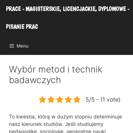
Przejdź
PRACE - MAGISTERSKIE, LICENCJACKIE, DYPLOMOWE -
do
treści
PISANIE PRAC
Menu
Wybór metod i technik
badawczych
5/5 - (1 vote)
To kwestia, którą w dużym stopniu determinuje
nasz kierunek studiów. Jeśli studiujemy
pedagogikę, socjologię, generalnie nauki