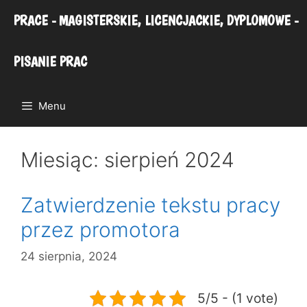
Przejdź
PRACE - MAGISTERSKIE, LICENCJACKIE, DYPLOMOWE -
do
treści
PISANIE PRAC
Menu
Miesiąc:
sierpień 2024
Zatwierdzenie tekstu pracy
przez promotora
24 sierpnia, 2024
5/5 - (1 vote)