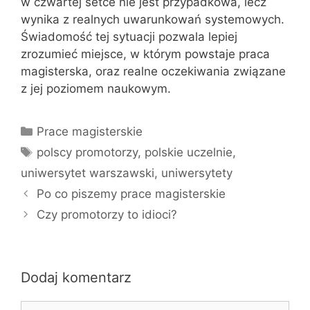
w czwartej setce nie jest przypadkowa, lecz
wynika z realnych uwarunkowań systemowych.
Świadomość tej sytuacji pozwala lepiej
zrozumieć miejsce, w którym powstaje praca
magisterska, oraz realne oczekiwania związane
z jej poziomem naukowym.
Kategorie
Prace magisterskie
Tagi
polscy promotorzy
,
polskie uczelnie
,
uniwersytet warszawski
,
uniwersytety
Po co piszemy prace magisterskie
Czy promotorzy to idioci?
Dodaj komentarz
Komentarz